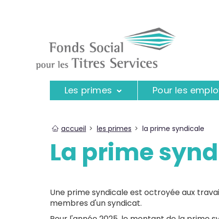
Les primes
Pour les empl
You
accueil
les primes
la prime syndicale
are
La prime synd
here
Une prime syndicale est octroyée aux travaill
membres d'un syndicat.
Pour l'année 2025, le montant de la prime sy